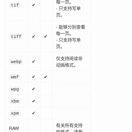
每一页。
✔
tif
- 只支持写单
页。
- 能够分别查看
每一页。
✔
✔
tiff
- 只支持写单
页。
仅支持阅读非
✔
webp
动画格式。
✔
✔
wmf
✔
wpg
✔
xbm
✔
xpm
有关所有支持
RAW
的格式，请参