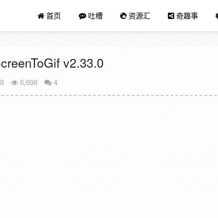
首页
吐槽
资源汇
奇趣事
enToGif v2.33.0
18
6,698
4