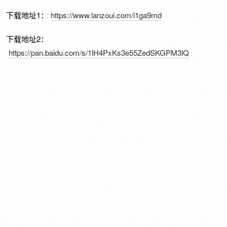
下载地址1：
https://www.lanzoui.com/i1ga9md
下载地址2：
https://pan.baidu.com/s/1lH4PxKs3e55ZedSKGPM3lQ