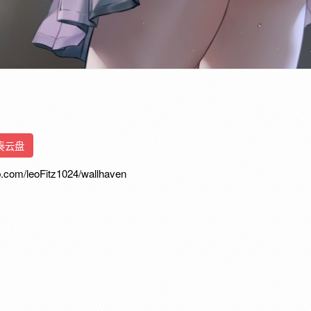
奏云盘
com/leoFitz1024/wallhaven