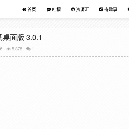
首页
吐槽
资源汇
奇趣事
纸桌面版 3.0.1
26
5,878
1