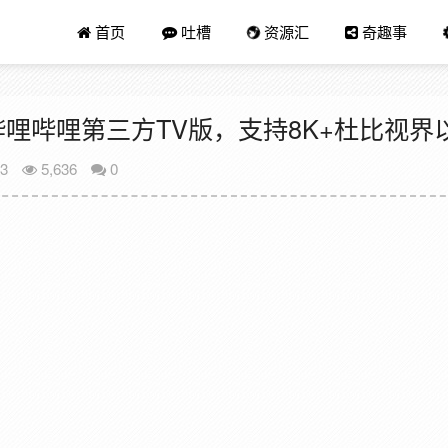
首页
吐槽
资源汇
奇趣事
.4.0哔哩哔哩第三方TV版，支持8K+杜比视
23
5,636
0